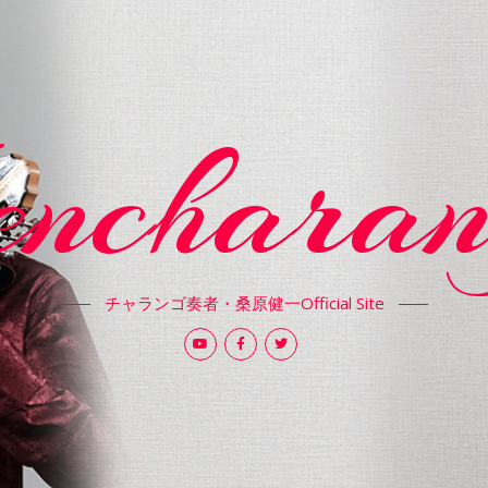
encharan
チャランゴ奏者・桑原健一Official Site