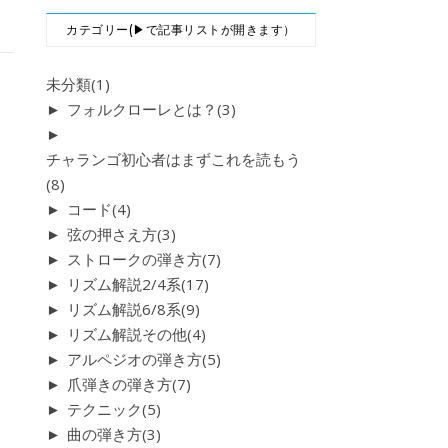
カテゴリー(▶で記事リストが開きます）
未分類
(1)
►
フォルクローレとは？
(3)
►
チャランゴ初心者はまずこれを読もう
(8)
►
コード
(4)
►
弦の押さえ方
(3)
►
ストロークの弾き方
(7)
►
リズム解説2/4系
(17)
►
リズム解説6/8系
(9)
►
リズム解説その他
(4)
►
アルペジオの弾き方
(5)
►
爪弾きの弾き方
(7)
►
テクニック
(5)
►
曲の弾き方
(3)