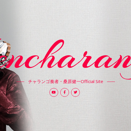
encharan
チャランゴ奏者・桑原健一Official Site