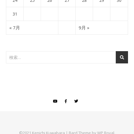
24
25
26
27
28
29
30
31
« 7月
9月 »
©2021 Kenichi Kuwabara |
Bard Theme by
WP Royal
.