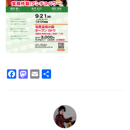
Facebook
Mastodon
Email
共
有