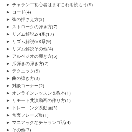
►
チャランゴ初心者はまずこれを読もう
(8)
►
コード
(4)
►
弦の押さえ方
(3)
►
ストロークの弾き方
(7)
►
リズム解説2/4系
(17)
►
リズム解説6/8系
(9)
►
リズム解説その他
(4)
►
アルペジオの弾き方
(5)
►
爪弾きの弾き方
(7)
►
テクニック
(5)
►
曲の弾き方
(3)
►
対談コーナー
(2)
►
オンラインレッスン＆教本
(1)
►
リモート共演動画の作り方
(1)
►
トレーニング系動画
(3)
►
常套フレーズ集
(1)
►
マニアックなチャランゴ話
(4)
►
その他
(7)