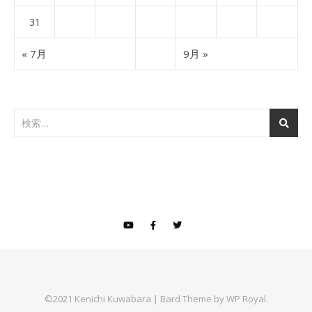
31
« 7月
9月 »
©2021 Kenichi Kuwabara |
Bard Theme by
WP Royal
.