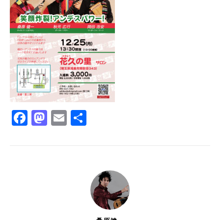
Facebook
Mastodon
Email
共
有