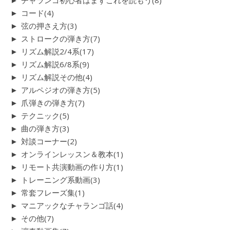
►
チャランゴ初心者はまずこれを読もう
(8)
►
コード
(4)
►
弦の押さえ方
(3)
►
ストロークの弾き方
(7)
►
リズム解説2/4系
(17)
►
リズム解説6/8系
(9)
►
リズム解説その他
(4)
►
アルペジオの弾き方
(5)
►
爪弾きの弾き方
(7)
►
テクニック
(5)
►
曲の弾き方
(3)
►
対談コーナー
(2)
►
オンラインレッスン＆教本
(1)
►
リモート共演動画の作り方
(1)
►
トレーニング系動画
(3)
►
常套フレーズ集
(1)
►
マニアックなチャランゴ話
(4)
►
その他
(7)