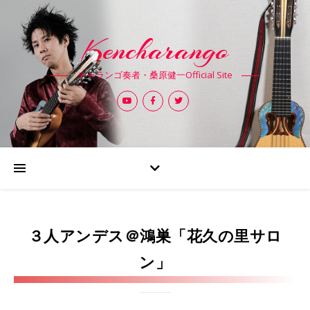
Kencharango
チャランゴ奏者・桑原健一Official Site
３人アンデス＠鴻巣「花久の里サロ
ン」