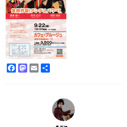
Facebook
Mastodon
Email
共
有