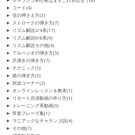
►
チャランゴ初心者はまずこれを読もう
(8)
►
コード
(4)
►
弦の押さえ方
(3)
►
ストロークの弾き方
(7)
►
リズム解説2/4系
(17)
►
リズム解説6/8系
(9)
►
リズム解説その他
(4)
►
アルペジオの弾き方
(5)
►
爪弾きの弾き方
(7)
►
テクニック
(5)
►
曲の弾き方
(3)
►
対談コーナー
(2)
►
オンラインレッスン＆教本
(1)
►
リモート共演動画の作り方
(1)
►
トレーニング系動画
(3)
►
常套フレーズ集
(1)
►
マニアックなチャランゴ話
(4)
►
その他
(7)