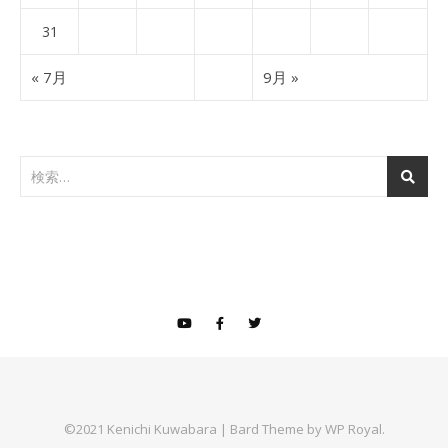
31
« 7月
9月 »
©2021 Kenichi Kuwabara |
Bard Theme by
WP Royal
.