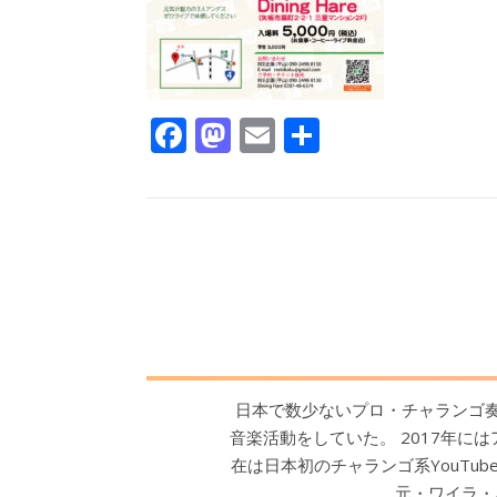
Facebook
Mastodon
Email
共
有
日本で数少ないプロ・チャランゴ奏者
音楽活動をしていた。 2017年に
在は日本初のチャランゴ系YouTu
元・ワイラ・