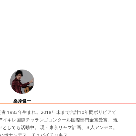
桑原健一
 1983年生まれ。2018年末まで合計10年間ボリビアで
はアイキレ国際チャランゴコンクール国際部門金賞受賞。 現
berとしても活動中。 現・東京リャマ計画、３人アンデス。
ハポナンデス、チュパイチャキス。