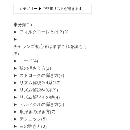
カテゴリー(▶で記事リストが開きます）
未分類
(1)
►
フォルクローレとは？
(3)
►
チャランゴ初心者はまずこれを読もう
(8)
►
コード
(4)
►
弦の押さえ方
(3)
►
ストロークの弾き方
(7)
►
リズム解説2/4系
(17)
►
リズム解説6/8系
(9)
►
リズム解説その他
(4)
►
アルペジオの弾き方
(5)
►
爪弾きの弾き方
(7)
►
テクニック
(5)
►
曲の弾き方
(3)