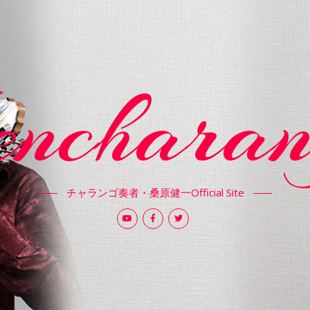
encharan
チャランゴ奏者・桑原健一Official Site