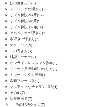
►
弦の押さえ方
(3)
►
ストロークの弾き方
(7)
►
リズム解説2/4系
(17)
►
リズム解説6/8系
(9)
►
リズム解説その他
(4)
►
アルペジオの弾き方
(5)
►
爪弾きの弾き方
(7)
►
テクニック
(5)
►
曲の弾き方
(3)
►
対談コーナー
(2)
►
オンラインレッスン＆教本
(1)
►
リモート共演動画の作り方
(1)
►
トレーニング系動画
(3)
►
常套フレーズ集
(1)
►
マニアックなチャランゴ話
(4)
►
その他
(7)
►
演奏動画集
(7)
力士、酒の銘柄クイズ
(7)