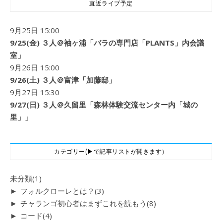
直近ライブ予定
9月25日 15:00
9/25(金) ３人＠袖ヶ浦「バラの専門店「PLANTS」内会議
室」
9月26日 15:00
9/26(土) ３人＠富津「加藤邸」
9月27日 15:30
9/27(日) ３人＠久留里「森林体験交流センター内「城の
里」」
カテゴリー(▶で記事リストが開きます）
未分類
(1)
►
フォルクローレとは？
(3)
►
チャランゴ初心者はまずこれを読もう
(8)
►
コード
(4)