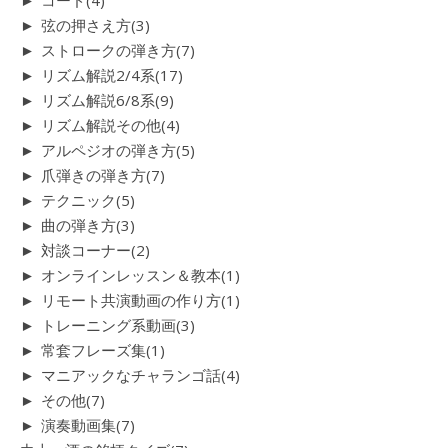
►
コード
(4)
►
弦の押さえ方
(3)
►
ストロークの弾き方
(7)
►
リズム解説2/4系
(17)
►
リズム解説6/8系
(9)
►
リズム解説その他
(4)
►
アルペジオの弾き方
(5)
►
爪弾きの弾き方
(7)
►
テクニック
(5)
►
曲の弾き方
(3)
►
対談コーナー
(2)
►
オンラインレッスン＆教本
(1)
►
リモート共演動画の作り方
(1)
►
トレーニング系動画
(3)
►
常套フレーズ集
(1)
►
マニアックなチャランゴ話
(4)
►
その他
(7)
►
演奏動画集
(7)