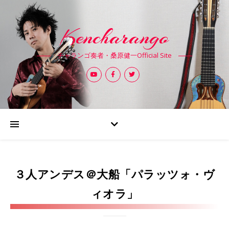
Kencharango
チャランゴ奏者・桑原健一Official Site
３人アンデス＠大船「パラッツォ・ヴ
ィオラ」