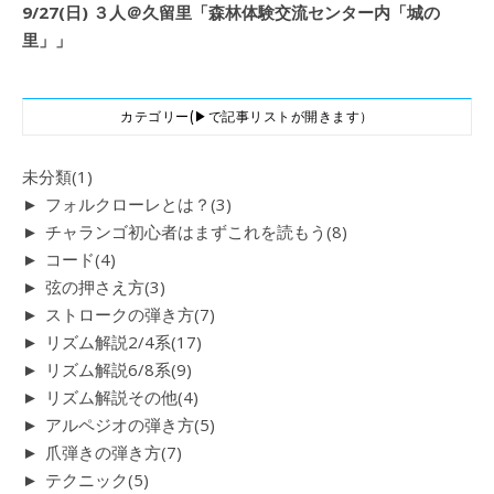
9/27(日) ３人＠久留里「森林体験交流センター内「城の
里」」
カテゴリー(▶で記事リストが開きます）
未分類
(1)
►
フォルクローレとは？
(3)
►
チャランゴ初心者はまずこれを読もう
(8)
►
コード
(4)
►
弦の押さえ方
(3)
►
ストロークの弾き方
(7)
►
リズム解説2/4系
(17)
►
リズム解説6/8系
(9)
►
リズム解説その他
(4)
►
アルペジオの弾き方
(5)
►
爪弾きの弾き方
(7)
►
テクニック
(5)