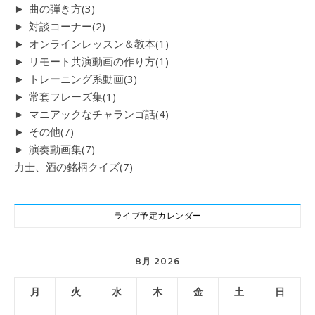
►
曲の弾き方
(3)
►
対談コーナー
(2)
►
オンラインレッスン＆教本
(1)
►
リモート共演動画の作り方
(1)
►
トレーニング系動画
(3)
►
常套フレーズ集
(1)
►
マニアックなチャランゴ話
(4)
►
その他
(7)
►
演奏動画集
(7)
力士、酒の銘柄クイズ
(7)
ライブ予定カレンダー
8月 2026
月
火
水
木
金
土
日