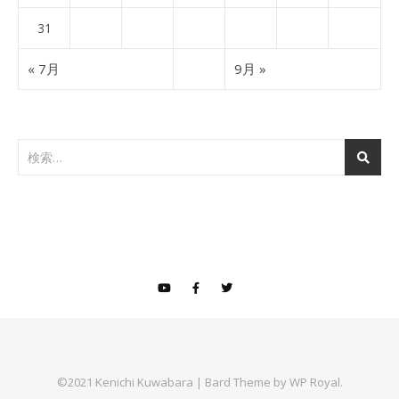
31
« 7月
9月 »
©2021 Kenichi Kuwabara |
Bard Theme by
WP Royal
.