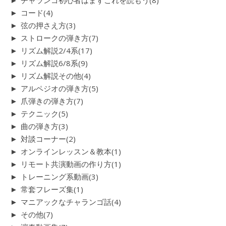
►
チャランゴ初心者はまずこれを読もう
(8)
►
コード
(4)
►
弦の押さえ方
(3)
►
ストロークの弾き方
(7)
►
リズム解説2/4系
(17)
►
リズム解説6/8系
(9)
►
リズム解説その他
(4)
►
アルペジオの弾き方
(5)
►
爪弾きの弾き方
(7)
►
テクニック
(5)
►
曲の弾き方
(3)
►
対談コーナー
(2)
►
オンラインレッスン＆教本
(1)
►
リモート共演動画の作り方
(1)
►
トレーニング系動画
(3)
►
常套フレーズ集
(1)
►
マニアックなチャランゴ話
(4)
►
その他
(7)