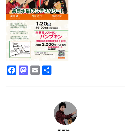
Facebook
Mastodon
Email
共
有