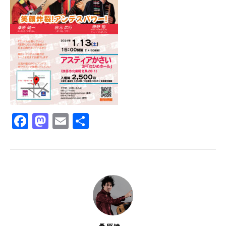
Facebook
Mastodon
Email
共
有