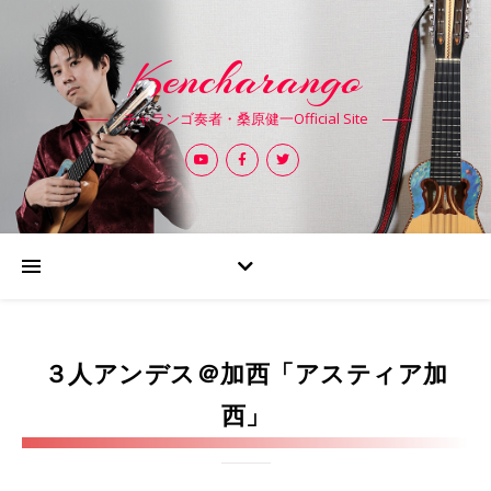
Kencharango
チャランゴ奏者・桑原健一Official Site
３人アンデス＠加西「アスティア加
西」