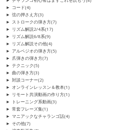
►
チャランゴ初心者はまずこれを読もう
(8)
►
コード
(4)
►
弦の押さえ方
(3)
►
ストロークの弾き方
(7)
►
リズム解説2/4系
(17)
►
リズム解説6/8系
(9)
►
リズム解説その他
(4)
►
アルペジオの弾き方
(5)
►
爪弾きの弾き方
(7)
►
テクニック
(5)
►
曲の弾き方
(3)
►
対談コーナー
(2)
►
オンラインレッスン＆教本
(1)
►
リモート共演動画の作り方
(1)
►
トレーニング系動画
(3)
►
常套フレーズ集
(1)
►
マニアックなチャランゴ話
(4)
►
その他
(7)