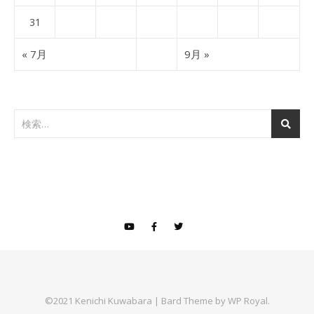
31
« 7月
9月 »
©2021 Kenichi Kuwabara |
Bard Theme by
WP Royal
.