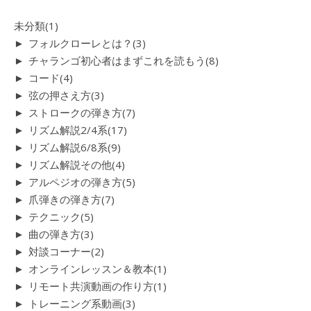
未分類
(1)
►
フォルクローレとは？
(3)
►
チャランゴ初心者はまずこれを読もう
(8)
►
コード
(4)
►
弦の押さえ方
(3)
►
ストロークの弾き方
(7)
►
リズム解説2/4系
(17)
►
リズム解説6/8系
(9)
►
リズム解説その他
(4)
►
アルペジオの弾き方
(5)
►
爪弾きの弾き方
(7)
►
テクニック
(5)
►
曲の弾き方
(3)
►
対談コーナー
(2)
►
オンラインレッスン＆教本
(1)
►
リモート共演動画の作り方
(1)
►
トレーニング系動画
(3)