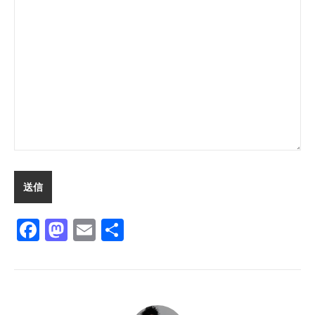
Facebook
Mastodon
Email
共
有