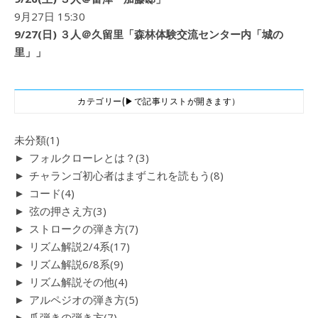
9月27日 15:30
9/27(日) ３人＠久留里「森林体験交流センター内「城の
里」」
カテゴリー(▶で記事リストが開きます）
未分類
(1)
►
フォルクローレとは？
(3)
►
チャランゴ初心者はまずこれを読もう
(8)
►
コード
(4)
►
弦の押さえ方
(3)
►
ストロークの弾き方
(7)
►
リズム解説2/4系
(17)
►
リズム解説6/8系
(9)
►
リズム解説その他
(4)
►
アルペジオの弾き方
(5)
►
爪弾きの弾き方
(7)